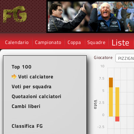
Liste
Calendario
Campionato
Coppa
Squadre
Giocatore
Top 100
10
Voti calciatore
7.5
Voti per squadra
5
Quotazioni calciatori
2.5
Voto
Cambi liberi
0
Classifica FG
-2.5