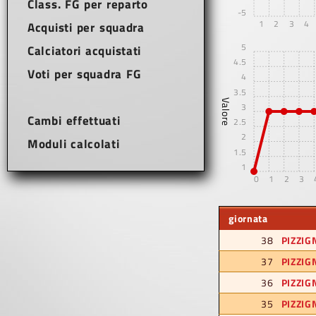
Class. FG per reparto
-5
1
2
3
4
Acquisti per squadra
5
Calciatori acquistati
4.5
Voti per squadra FG
4
3.5
Valore
3
Cambi effettuati
2.5
2
Moduli calcolati
1.5
1
0
1
2
3
giornata
38
PIZZIG
37
PIZZIG
36
PIZZIG
35
PIZZIG